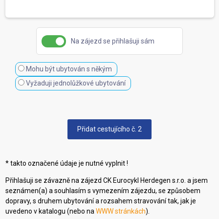
Na zájezd se přihlašuji sám
Mohu být ubytován s někým
Vyžaduji jednolůžkové ubytování
Přidat cestujícího č. 2
* takto označené údaje je nutné vyplnit !
Přihlašuji se závazně na zájezd CK Eurocykl Herdegen s.r.o. a jsem
seznámen(a) a souhlasím s vymezením zájezdu, se způsobem
dopravy, s druhem ubytování a rozsahem stravování tak, jak je
uvedeno v katalogu (nebo na
WWW stránkách
).