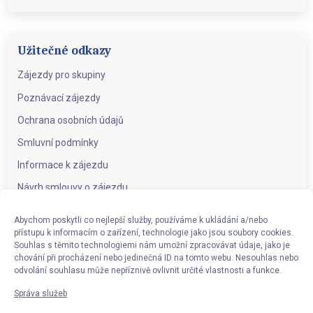
Užitečné odkazy
Zájezdy pro skupiny
Poznávací zájezdy
Ochrana osobních údajů
Smluvní podmínky
Informace k zájezdu
Návrh smlouvy o zájezdu
Abychom poskytli co nejlepší služby, používáme k ukládání a/nebo
přístupu k informacím o zařízení, technologie jako jsou soubory cookies.
Kontakt
Souhlas s těmito technologiemi nám umožní zpracovávat údaje, jako je
chování při procházení nebo jedinečná ID na tomto webu. Nesouhlas nebo
CK Eurocykl Herdegen s.r.o.
Kaminského 166/15
724 00 Ostrava
odvolání souhlasu může nepříznivě ovlivnit určité vlastnosti a funkce.
– Nová Bělá
Správa služeb
IČO: 25868080
DIČ: CZ25868080