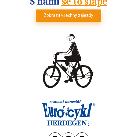
S námi
se to šlape
Zobrazit všechny zájezdy