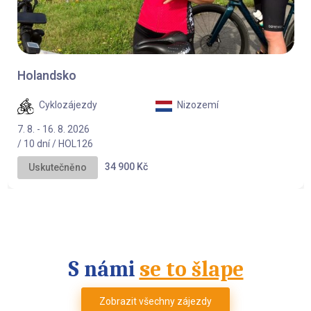
Holandsko
Cyklozájezdy
Nizozemí
7. 8. - 16. 8. 2026
/ 10 dní / HOL126
34 900 Kč
Uskutečněno
S námi
se to šlape
Zobrazit všechny zájezdy