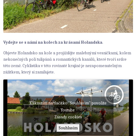
Vydejte se s námi na kolech za krásami Holandska
.
Objevte Holandsko na kole a projíždějte malebnými vesničkami, kolem
nekonečných polí tulipánů a romantických kanálů, které tvoří srdce
této země. Cyklistika v této rovinaté krajině je nezapomenutelným
zážitkem, který si zamilujete.
Kliknutím na tlačítko "Souhlasím" povolíte
Youtube
Zásady cookies
Souhlasím