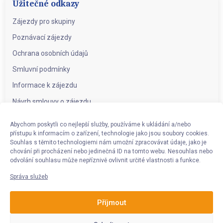
Užitečné odkazy
Zájezdy pro skupiny
Poznávací zájezdy
Ochrana osobních údajů
Smluvní podmínky
Informace k zájezdu
Návrh smlouvy o zájezdu
Abychom poskytli co nejlepší služby, používáme k ukládání a/nebo
přístupu k informacím o zařízení, technologie jako jsou soubory cookies.
Souhlas s těmito technologiemi nám umožní zpracovávat údaje, jako je
Kontakt
chování při procházení nebo jedinečná ID na tomto webu. Nesouhlas nebo
CK Eurocykl Herdegen s.r.o.
Kaminského 166/15
724 00 Ostrava
odvolání souhlasu může nepříznivě ovlivnit určité vlastnosti a funkce.
– Nová Bělá
Správa služeb
IČO: 25868080
DIČ: CZ25868080
Příjmout
+420 377 455 987
eurocykl@eurocykl.cz