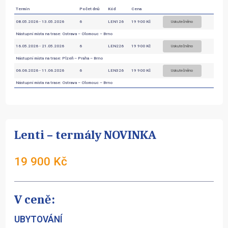
Termín
Počet dnů
Kód
Cena
Uskutečněno
08.05.2026 - 13.05.2026
6
LEN126
19 900 Kč
Nástupní místa na trase: Ostrava – Olomouc – Brno
Uskutečněno
16.05.2026 - 21.05.2026
6
LEN226
19 900 Kč
Nástupní místa na trase: Plzeň – Praha – Brno
Uskutečněno
06.06.2026 - 11.06.2026
6
LEN326
19 900 Kč
Nástupní místa na trase: Ostrava – Olomouc – Brno
Lenti – termály NOVINKA
19 900 Kč
V ceně:
UBYTOVÁNÍ