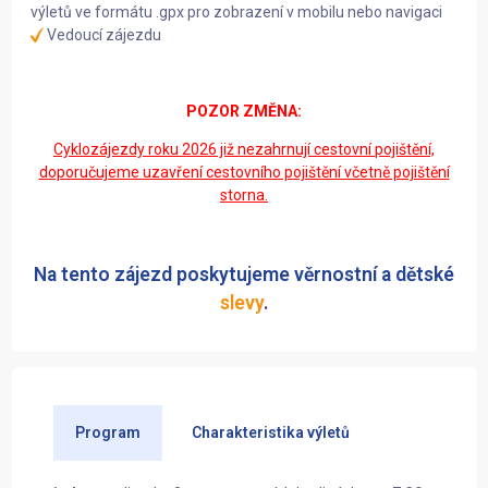
výletů ve formátu .gpx pro zobrazení v mobilu nebo navigaci
Vedoucí zájezdu
POZOR ZMĚNA:
Cyklozájezdy roku 2026 již nezahrnují cesto
vní pojištění,
doporučujeme uzavření cestovního pojištění včetně pojištění
storna.
Na tento zájezd poskytujeme věrnostní a dětské
slevy
.
Program
Charakteristika výletů