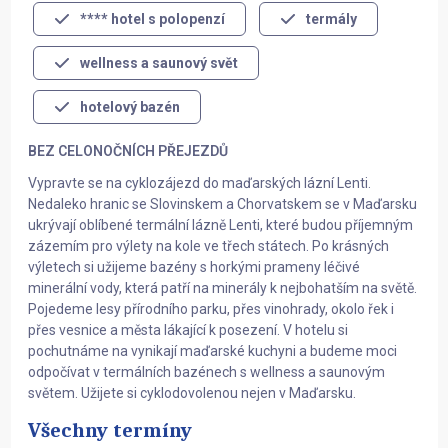
**** hotel s polopenzí
termály
wellness a saunový svět
hotelový bazén
BEZ CELONOČNÍCH PŘEJEZDŮ
Vypravte se na cyklozájezd do maďarských lázní Lenti.
Nedaleko hranic se Slovinskem a Chorvatskem se v Maďarsku
ukrývají oblíbené termální lázně Lenti, které budou příjemným
zázemím pro výlety na kole ve třech státech. Po krásných
výletech si užijeme bazény s horkými prameny léčivé
minerální vody, která patří na minerály k nejbohatším na světě.
Pojedeme lesy přírodního parku, přes vinohrady, okolo řek i
přes vesnice a města lákající k posezení. V hotelu si
pochutnáme na vynikají maďarské kuchyni a budeme moci
odpočívat v termálních bazénech s wellness a saunovým
světem. Užijete si cyklodovolenou nejen v Maďarsku.
Všechny termíny