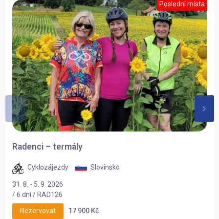
Poslední místa
Radenci – termály
Cyklozájezdy
Slovinsko
31. 8. - 5. 9. 2026
/ 6 dní / RAD126
17 900 Kč
Rezervovat