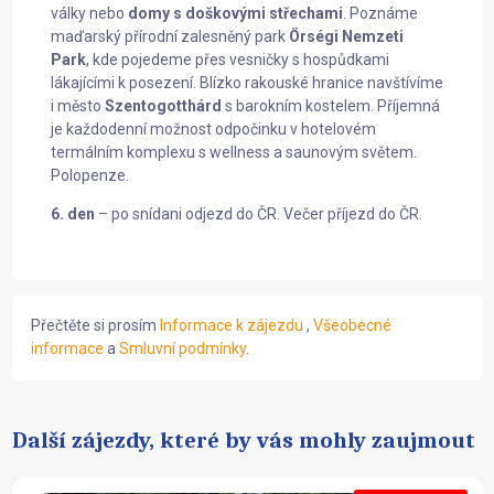
války nebo
domy s doškovými střechami
. Poznáme
maďarský přírodní zalesněný park
Örségi Nemzeti
Park
, kde pojedeme přes vesničky s hospůdkami
lákajícími k posezení. Blízko rakouské hranice navštívíme
i město
Szentogotthárd
s barokním kostelem. Příjemná
je každodenní možnost odpočinku v hotelovém
termálním komplexu s wellness a saunovým světem.
Polopenze.
6. den
– po snídani odjezd do ČR. Večer příjezd do ČR.
Přečtěte si prosím
Informace k zájezdu
,
Všeobecné
informace
a
Smluvní podmínky
.
Další zájezdy, které by vás mohly zaujmout