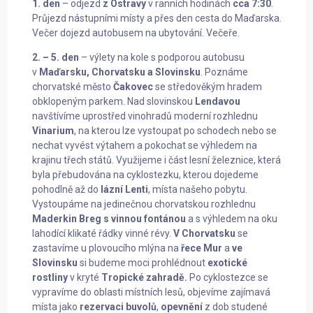
1. den
– odjezd
z Ostravy
v ranních hodinách
cca 7:30
.
Průjezd nástupními místy a přes den cesta do Maďarska.
Večer dojezd autobusem na ubytování. Večeře.
2. – 5. den
– výlety na kole s podporou autobusu
v
Maďarsku, Chorvatsku a Slovinsku
. Poznáme
chorvatské město
Čakovec
se středověkým hradem
obklopeným parkem. Nad slovinskou
Lendavou
navštívíme uprostřed vinohradů moderní rozhlednu
Vinarium
, na kterou lze vystoupat po schodech nebo se
nechat vyvést výtahem a pokochat se výhledem na
krajinu třech států. Využijeme i část lesní železnice, která
byla přebudována na cyklostezku, kterou dojedeme
pohodlně až do
lázní Lenti
, místa našeho pobytu.
Vystoupáme na jedinečnou chorvatskou rozhlednu
Maderkin Breg
s vinnou fontánou
a s výhledem na oku
lahodící klikaté řádky vinné révy.
V Chorvatsku
se
zastavíme u plovoucího mlýna na
řece Mur
a
ve
Slovinsku
si budeme moci prohlédnout
exotické
rostliny
v kryté
Tropické zahradě.
Po cyklostezce se
vypravíme do oblasti místních lesů, objevíme zajímavá
místa jako
rezervaci buvolů
,
opevnění
z dob studené