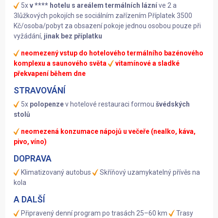
5x
v **** hotelu s areálem termálních lázní
ve 2 a
3lůžkových pokojích se sociálním zařízením
Příplatek 3500
Kč/osoba/pobyt za obsazení pokoje jednou osobou pouze při
vyžádání,
jinak bez příplatku
neomezený vstup do hotelového termálního bazénového
komplexu a saunového světa
vitamínové a sladké
překvapení během dne
STRAVOVÁNÍ
5x
polopenze
v hotelové restauraci formou
švédských
stolů
neomezená konzumace nápojů u večeře (nealko, káva,
pivo, víno)
DOPRAVA
Klimatizovaný autobus
Skříňový uzamykatelný přívěs na
kola
A DALŠÍ
Připravený denní program po trasách 25–60 km
Trasy