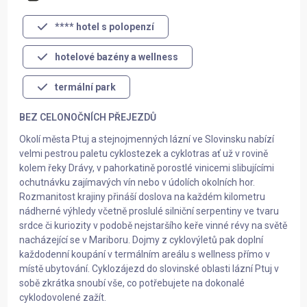
**** hotel s polopenzí
hotelové bazény a wellness
termální park
BEZ CELONOČNÍCH PŘEJEZDŮ
Okolí města Ptuj a stejnojmenných lázní ve Slovinsku nabízí
velmi pestrou paletu cyklostezek a cyklotras ať už v rovině
kolem řeky Drávy, v pahorkatině porostlé vinicemi slibujícími
ochutnávku zajímavých vín nebo v údolích okolních hor.
Rozmanitost krajiny přináší doslova na každém kilometru
nádherné výhledy včetně proslulé silniční serpentiny ve tvaru
srdce či kuriozity v podobě nejstaršího keře vinné révy na světě
nacházející se v Mariboru. Dojmy z cyklovýletů pak doplní
každodenní koupání v termálním areálu s wellness přímo v
místě ubytování. Cyklozájezd do slovinské oblasti lázní Ptuj v
sobě zkrátka snoubí vše, co potřebujete na dokonalé
cyklodovolené zažít.