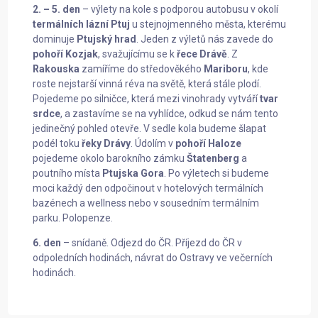
2. – 5. den
– výlety na kole s podporou autobusu v okolí
termálních lázní Ptuj
u stejnojmenného města, kterému
dominuje
Ptujský hrad
. Jeden z výletů nás zavede do
pohoří Kozjak
, svažujícímu se k
řece Drávě
. Z
Rakouska
zamíříme do středověkého
Mariboru
, kde
roste nejstarší vinná réva na světě, která stále plodí.
Pojedeme po silničce, která mezi vinohrady vytváří
tvar
srdce
, a zastavíme se na vyhlídce, odkud se nám tento
jedinečný pohled otevře. V sedle kola budeme šlapat
podél toku
řeky Drávy
. Údolím v
pohoří Haloze
pojedeme okolo barokního zámku
Štatenberg
a
poutního místa
Ptujska Gora
. Po výletech si budeme
moci každý den odpočinout v hotelových termálních
bazénech a wellness nebo v sousedním termálním
parku. Polopenze.
6. den
– snídaně. Odjezd do ČR. Příjezd do ČR v
odpoledních hodinách, návrat do Ostravy ve večerních
hodinách.