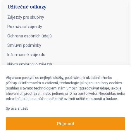
Užitečné odkazy
Zájezdy pro skupiny
Poznávací zájezdy
Ochrana osobních údajů
Smluvní podmínky
Informace k zájezdu
Návrh smlouvy o zájezdu
Abychom poskytli co nejlepší služby, používáme k ukládání a/nebo
přístupu k informacím o zařízení, technologie jako jsou soubory cookies.
Souhlas s těmito technologiemi nám umožní zpracovávat údaje, jako je
Kontakt
chování při procházení nebo jedinečná ID na tomto webu. Nesouhlas nebo
CK Eurocykl Herdegen s.r.o.
Kaminského 166/15
724 00 Ostrava
odvolání souhlasu může nepříznivě ovlivnit určité vlastnosti a funkce.
– Nová Bělá
Správa služeb
IČO: 25868080
DIČ: CZ25868080
Příjmout
+420 377 455 987
eurocykl@eurocykl.cz