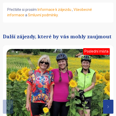
Přečtěte si prosím
Informace k zájezdu
,
Všeobecné
informace
a
Smluvní podmínky
.
Další zájezdy, které by vás mohly zaujmout
Poslední místa