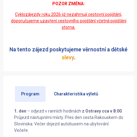
POZOR ZMĚNA:
Cyklozájezdy roku 2026 již nezahrnují cesto
vní pojištění,
doporučujeme uzavření cestovního pojištění včetně pojištění
storna.
Na tento zájezd poskytujeme věrnostní a dětské
slevy
.
Program
Charakteristika výletů
1. den
– odjezd v ranních hodinách
z Ostravy cca v 8:00
.
Průjezd nástupními místy. Přes den cesta Rakouskem do
Slovinska. Večer dojezd autobusem na ubytování.
Večeře.