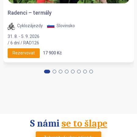
Radenci – termály
Cyklozájezdy
Slovinsko
31. 8. - 5. 9. 2026
/ 6 dní / RAD126
17 900 Kč
Rezervovat
S námi
se to šlape