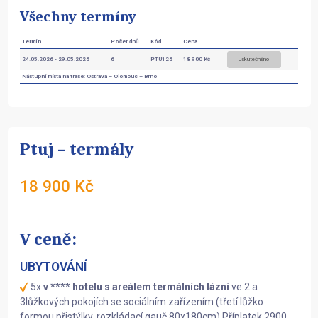
Všechny termíny
Termín
Počet dnů
Kód
Cena
Uskutečněno
24.05.2026 - 29.05.2026
6
PTU126
18 900 Kč
Nástupní místa na trase: Ostrava – Olomouc – Brno
Ptuj – termály
18 900 Kč
V ceně:
UBYTOVÁNÍ
5x
v **** hotelu s areálem termálních lázní
ve 2 a
3lůžkových pokojích se sociálním zařízením (třetí lůžko
formou přistýlky, rozkládací gauč 80x180cm)
Příplatek 2900