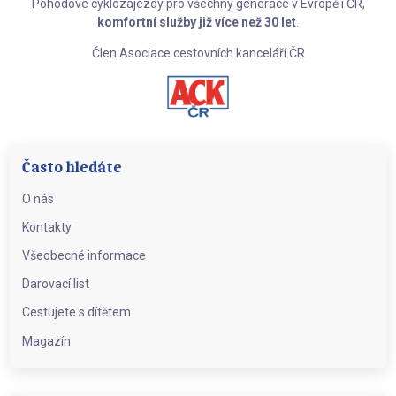
Pohodové cyklozájezdy pro všechny generace v Evropě i ČR,
komfortní služby již více než 30 let
.
Člen Asociace cestovních kanceláří ČR
Často hledáte
O nás
Kontakty
Všeobecné informace
Darovací list
Cestujete s dítětem
Magazín