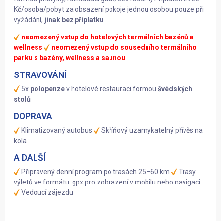
Kč/osoba/pobyt za obsazení pokoje jednou osobou pouze při
vyžádání,
jinak bez příplatku
neomezený vstup do hotelových termálních bazénů a
wellness
neomezený vstup do sousedního termálního
parku s bazény, wellness a saunou
STRAVOVÁNÍ
5x
polopenze
v hotelové restauraci formou
švédských
stolů
DOPRAVA
Klimatizovaný autobus
Skříňový uzamykatelný přívěs na
kola
A DALŠÍ
Připravený denní program po trasách 25–60 km
Trasy
výletů ve formátu .gpx pro zobrazení v mobilu nebo navigaci
Vedoucí zájezdu